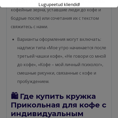
кофеин), добавления изображений (смешные
Lugupeetud kliendid!
кофейные зерна, уставшие люди до кофе и
Tehnilistel põhjustel on e-pood ajutiselt
бодрые после) или сочетания их с текстом
suletud kuni 27. augustini.
свяжитесь с нами.
Vabandame ebamugavuste pärast.
Варианты оформления могут включать:
надписи типа «Мое утро начинается после
третьей чашки кофе», «Не говори со мной
до кофе», «Кофе – мой личный психолог»,
смешные рисунки, связанные с кофе и
пробуждением.
🛍 Где купить кружка
Прикольная для кофе с
индивидуальным