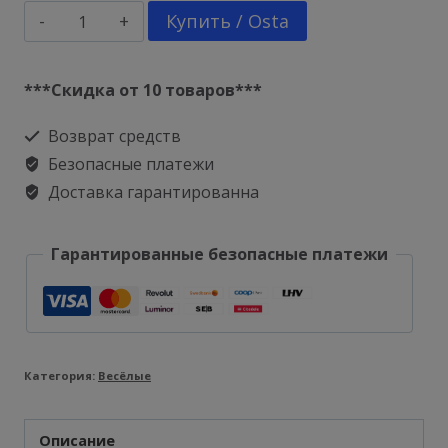
Количество
Купить / Osta
товара
Кружка
***Скидка от 10 товаров***
Прикольная
Возврат средств
для
Безопасные платежи
кофе
Доставка гарантированна
Гарантированные безопасные платежи
Категория:
Весёлые
Описание