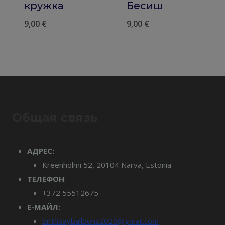
кружка
Бесиш
9,00
€
9,00
€
Общая связь
АДРЕС:
Kreenholmi 52, 20104 Narva, Estonia
ТЕЛЕФОН
:
+372 55512675
Е-МАЙЛ:
birthdayballoons2020@gmail.com