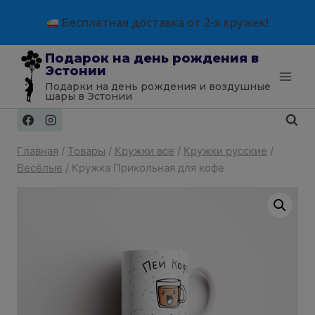
Перейти
modal-check
Бесплатная доставка от 2-х кружек!
к
содержимому
Подарок на день рождения в
Эстонии
Подарки на день рождения и воздушные
шары в Эстонии
Главная
/
Товары
/
Кружки все
/
Кружки русские
/
Весёлые
/
Кружка Прикольная для кофе