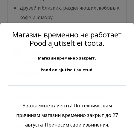
Друзей и близких, разделяющих любовь к
кофе и юмору
Всех, кто считает, что кофе должен быть
Магазин временно не работает
не только вкусным, но и веселым!
Pood ajutiselt ei tööta.
Оформление
Магазин временно закрыт.
кружки: Шутки Про
Pood on ajutiselt suletud.
Кофе И Бодрость
Сделайте вашу
кружка Прикольная для
кофе
по-настоящему забавной, выбрав
Уважаемые клиенты! По техническим
дизайн, который отражает ваше отношение
причинам магазин временно закрыт до 27
к кофе с юмором. Для заказа уникальных
августа. Приносим свои извинения.
надписей (шутки про кофе, цитаты про