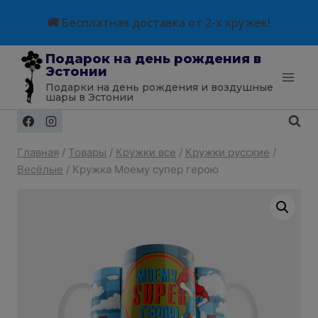
Перейти
modal-check
🚚 Бесплатная доставка от 2-х кружек!
к
содержимому
Подарок на день рождения в
Эстонии
Подарки на день рождения и воздушные
шары в Эстонии
Главная
/
Товары
/
Кружки все
/
Кружки русские
/
Весёлые
/
Кружка Моему супер герою