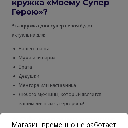
кружка «Моему Супер
Герою»?
Эта
кружка для супер героя
будет
актуальна для:
Вашего папы
Мужа или парня
Брата
Дедушки
Ментора или наставника
Любого мужчины, который является
вашим личным супергероем!
⭐ Оформление кружки:
Магазин временно не работает