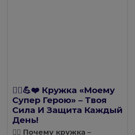
🦸‍♂️💪❤️ Кружка «Моему
Супер Герою» – Твоя
Сила И Защита Каждый
День!
🦸‍♂️ Почему кружка –