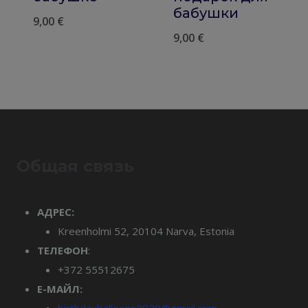
бабушки
9,00
€
9,00
€
Общая связь
АДРЕС:
Kreenholmi 52, 20104 Narva, Estonia
ТЕЛЕФОН
:
+372 55512675
Е-МАЙЛ:
birthdayballoons2020@gmail.com