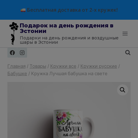
Перейти
modal-check
Бесплатная доставка от 2-х кружек!
к
содержимому
Подарок на день рождения в
Эстонии
Подарки на день рождения и воздушные
шары в Эстонии
Главная
/
Товары
/
Кружки все
/
Кружки русские
/
Бабушке
/
Кружка Лучшая бабушка на свете