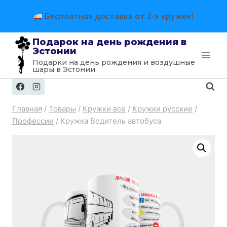
Перейти
Бесплатная доставка от 2-х кружек!
к
содержимому
Подарок на день рождения в
Эстонии
Подарки на день рождения и воздушные
шары в Эстонии
Главная
/
Товары
/
Кружки все
/
Кружки русские
/
Профессии
/
Кружка Водитель автобуса