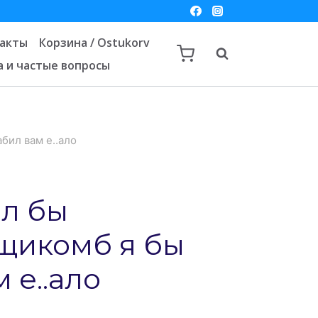
акты
Корзина / Ostukorv
а и частые вопросы
бил вам е..ало
ыл бы
щикомб я бы
 е..ало