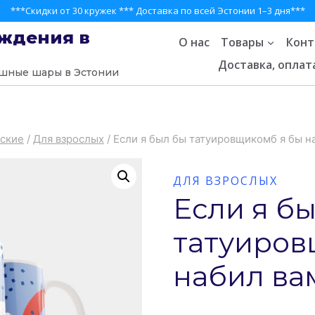
***
Скидки от 30 кружек
***
Доставка по всей Эстонии 1–3 дня
***
ождения в
О нас
Товары
Конт
Доставка, оплат
ушные шары в Эстонии
ские
/
Для взрослых
/
Если я был бы татуировщикомб я бы на
ДЛЯ ВЗРОСЛЫХ
Если я б
татуиров
набил вам