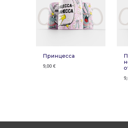
Принцесса
П
н
9,00
€
о
9